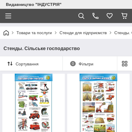
Видавництво "ІНДУСТРІЯ"
Товари та послуги
Стенди для підприємств
Стенды. 
Стенды. Сільське господарство
Сортування
0
Фільтри