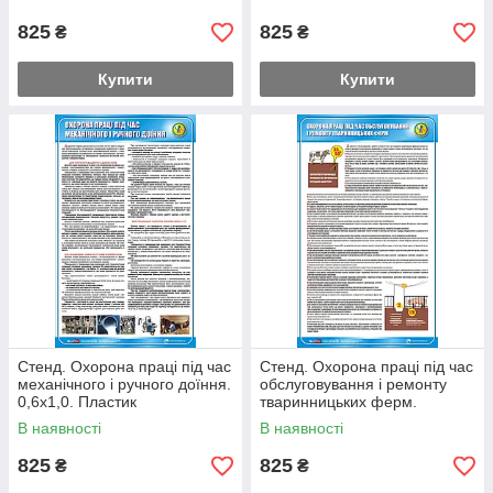
825
825
₴
₴
Купити
Купити
Стенд. Охорона праці під час
Стенд. Охорона праці під час
механічного і ручного доїння.
обслуговування і ремонту
0,6х1,0. Пластик
тваринницьких ферм.
0,6х1,0. Пластик
В наявності
В наявності
825
825
₴
₴