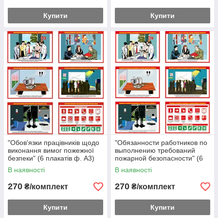
Купити
Купити
"Обов'язки працівників щодо
"Обязанности работников по
виконання вимог пожежної
выполнению требований
безпеки" (6 плакатів ф. А3)
пожарной безопасности" (6
плакатов ф. А3)
В наявності
В наявності
270
270
₴/комплект
₴/комплект
Купити
Купити