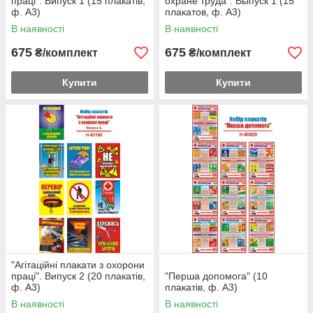
праці". Випуск 1 (15 плакатів,
охране труда". Выпуск 1 (15
ф. А3)
плакатов, ф. А3)
В наявності
В наявності
675
675
₴/комплект
₴/комплект
Купити
Купити
"Агітаційні плакати з охорони
праці". Випуск 2 (20 плакатів,
"Перша допомога" (10
ф. А3)
плакатів, ф. А3)
В наявності
В наявності