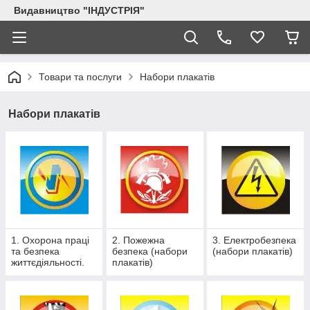
Видавництво "ІНДУСТРІЯ"
Товари та послуги
Набори плакатів
Набори плакатів
1. Охорона праці
2. Пожежна
3. Електробезпека
та безпека
безпека (набори
(набори плакатів)
життєдіяльності.
плакатів)
Загальні питання
(набори плакатів)