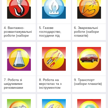
4. Вантажно-
5. Газове
6. Зварювальні
розвантажувальні
господарство,
роботи (набори
роботи (набори
посудини під
плакатів)
плакатів)
тиском (набори
плакатів)
7. Робота зі
8. Робота на
9. Транспорт
шкідливими
верстатах та з
(набори плакатів)
речовинами
інструментом
(набори плакатів)
(набори плакатів)