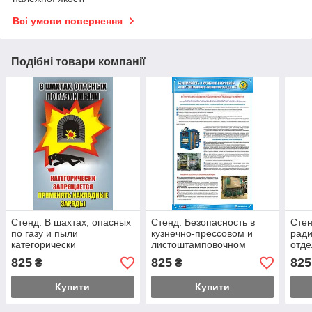
Всі умови повернення
Подібні товари компанії
Стенд. В шахтах, опасных
Стенд. Безопасность в
Стен
по газу и пыли
кузнечно-прессовом и
ради
категорически
листоштамповочном
отде
запрещается …. (Рус.)
производстве. (Рус.)
испо
825
825
825
₴
₴
0,6х1,0. Пластик
0,6х1,0. Пластик
(Рус
Купити
Купити