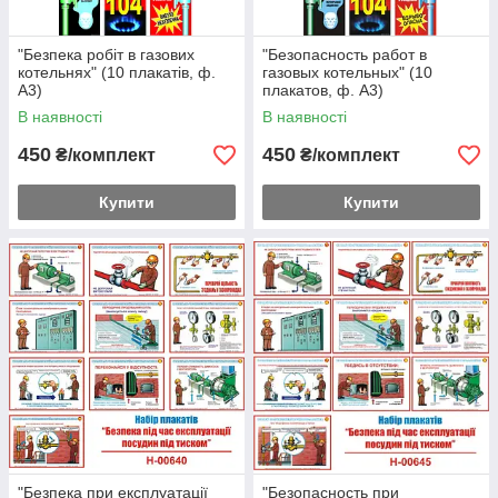
"Безпека робіт в газових
"Безопасность работ в
котельнях" (10 плакатів, ф.
газовых котельных" (10
А3)
плакатов, ф. А3)
В наявності
В наявності
450
450
₴/комплект
₴/комплект
Купити
Купити
"Безпека при експлуатації
"Безопасность при