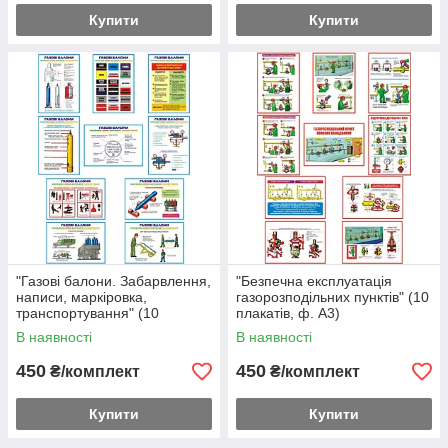
Купити
Купити
"Газові балони. Забарвлення,
"Безпечна експлуатація
написи, маркіровка,
газорозподільних пунктів" (10
транспортування" (10
плакатів, ф. А3)
плакатів, ф. А3)
В наявності
В наявності
450
450
₴/комплект
₴/комплект
Купити
Купити