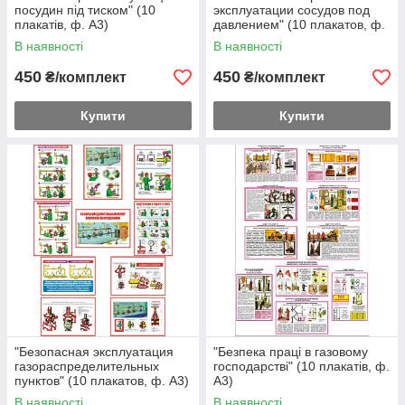
посудин під тиском" (10
эксплуатации сосудов под
плакатів, ф. А3)
давлением" (10 плакатов, ф.
А3)
В наявності
В наявності
450
450
₴/комплект
₴/комплект
Купити
Купити
"Безопасная эксплуатация
"Безпека праці в газовому
газораспределительных
господарстві" (10 плакатів, ф.
пунктов" (10 плакатов, ф. А3)
А3)
В наявності
В наявності