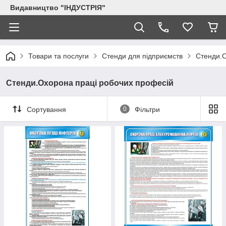
Видавництво "ІНДУСТРІЯ"
Товари та послуги
Стенди для підприємств
Стенди.О
Стенди.Охорона праці робочих професій
Сортування
0
Фільтри