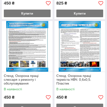
450
825
₴
₴
Купити
Купити
Стенд. Охорона праці
Стенд. Охорона праці
слюсаря з ремонту і
терміста НВЧ. 0,6х0,5.
обслуговування
Пластик
вантажопідіймальних машин.
В наявності
В наявності
(Рус.) 0,6х0,5. Пластик
450
450
₴
₴