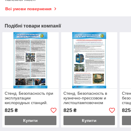
Всі умови повернення
Подібні товари компанії
Стенд. Безопасность при
Стенд. Безопасность в
Стен
эксплуатации
кузнечно-прессовом и
безо
кислородных станций.
листоштамповочном
ста
(Рус.) 0,6х1,0. Пластик
производстве. (Рус.)
учре
825
825
825
₴
₴
0,6х1,0. Пластик
0,6х
Купити
Купити