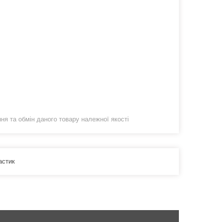
я та обмін даного товару належної якості
астик