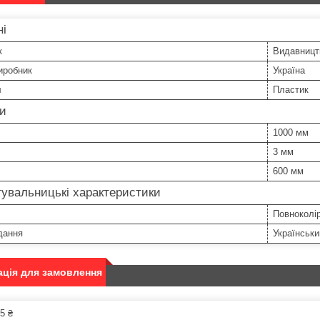
ні
к
Видавницт
иробник
Україна
л
Пластик
ри
1000 мм
3 мм
600 мм
увальницькі характеристики
Повноколі
дання
Українськи
ція для замовлення
5 ₴