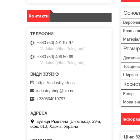
Основ
Контакти
Виробни
Країна в
Матеріа
+380 (50) 401-97-97
Розмі
Vodafon (Viber, Telegram)
+380 (50) 406-50-69
Довжина
Vodafon (Viber, Telegram)
Товщина
Ширина
https://industry.kh.ua
Корист
industryshop@ukr.net
Колір
+380504019797
Мова ви
Інформа
вулиця Різдвяна (Енгельса), 29-а,
офіс 810, Харків, Україна
Ціна:
82