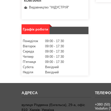
Видавництво "ІНДУСТРІЯ"
Графік роботи
Понеділок
09:00
17:30
Вівторок
09:00
17:30
Середа
09:00
17:30
Четвер
09:00
17:30
Пʼятниця
09:00
17:30
Субота
Вихідний
Неділя
Вихідний
+380 (50)
вулиця Різдвяна (Енгельса), 29-а, офіс
Vodafon (
810, Харків, Україна