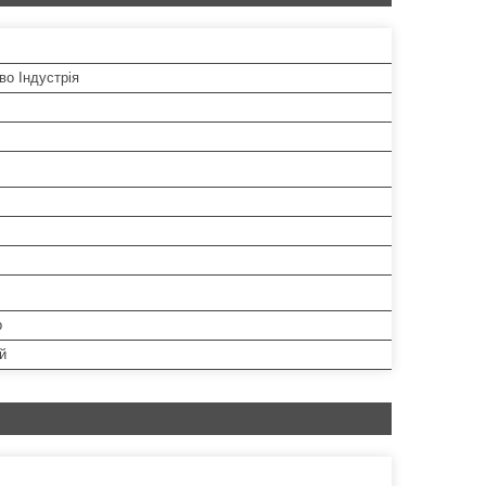
во Індустрія
р
й