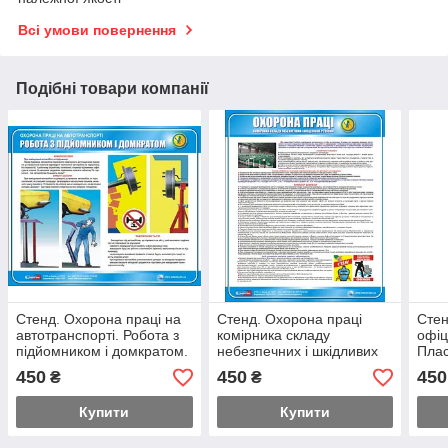
Всі умови повернення
Подібні товари компанії
Стенд. Охорона праці на
Стенд. Охорона праці
Стен
автотранспорті. Робота з
комірника складу
офіц
підйомником і домкратом.
небезпечних і шкідливих
Плас
0,6х0,5. Пластик
речовин. 0,6х0,5. Пластик
450
450
450
₴
₴
Купити
Купити