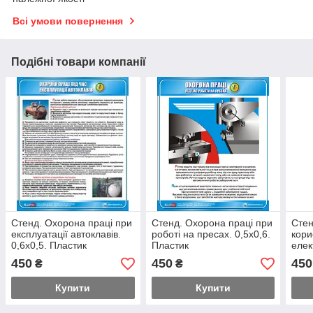
Всі умови повернення
Подібні товари компанії
Стенд. Охорона праці при
Стенд. Охорона праці при
Стен
експлуатації автоклавів.
роботі на пресах. 0,5х0,6.
кори
0,6х0,5. Пластик
Пластик
елек
прил
450
450
450
₴
₴
Плас
Купити
Купити