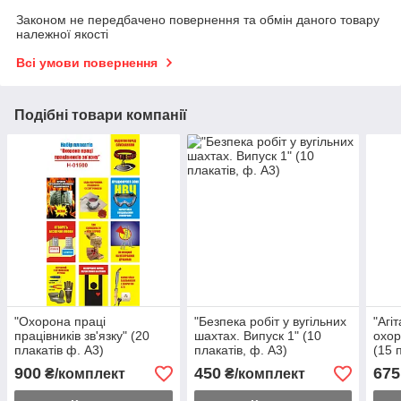
Законом не передбачено повернення та обмін даного товару
належної якості
Всі умови повернення
Подібні товари компанії
"Охорона праці
"Безпека робіт у вугільних
"Агі
працівників зв'язку" (20
шахтах. Випуск 1" (10
охор
плакатів ф. А3)
плакатів, ф. А3)
(15 
900
450
675
₴/комплект
₴/комплект