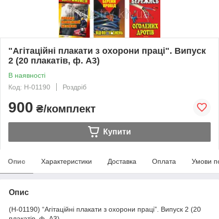
"Агітаційні плакати з охорони праці". Випуск
2 (20 плакатів, ф. А3)
В наявності
Код: Н-01190
Роздріб
900
₴/комплект
Купити
Опис
Характеристики
Доставка
Оплата
Умови п
Опис
(Н-01190) “Агітаційні плакати з охорони праці”. Випуск 2 (20
плакатів, ф. А3)