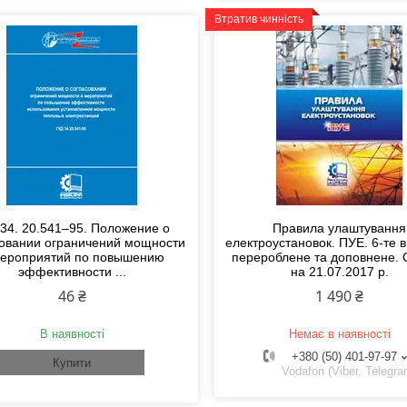
Втратив чинність
 34. 20.541–95. Положение о
Правила улаштування
совании ограничений мощности
електроустановок. ПУЕ. 6-те 
мероприятий по повышению
перероблене та доповнене.
эффективности ...
на 21.07.2017 р.
46 ₴
1 490 ₴
В наявності
Немає в наявності
+380 (50) 401-97-97
Купити
Vodafon (Viber, Telegra