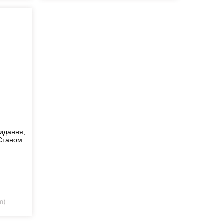
видання,
 Станом
m)