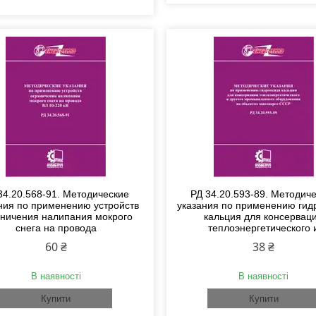
34.20.568-91. Методические
РД 34.20.593-89. Методич
ния по применению устройств
указания по применению гид
аничения налипания мокрого
кальция для консервац
снега на провода
теплоэнергетического 
60 ₴
38 ₴
В наявності
В наявності
Купити
Купити