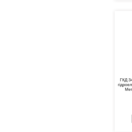
ГКД 3
гідрое
Мет