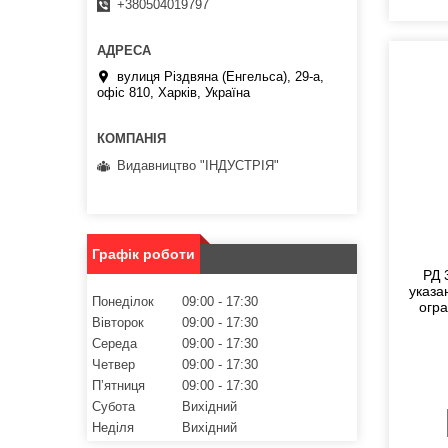
+380504019797
вулиця Різдвяна (Енгельса), 29-а,
офіс 810, Харків, Україна
Видавництво "ІНДУСТРІЯ"
Графік роботи
РД 
указа
Понеділок
09:00
17:30
огр
Вівторок
09:00
17:30
Середа
09:00
17:30
Четвер
09:00
17:30
Пʼятниця
09:00
17:30
Субота
Вихідний
Неділя
Вихідний