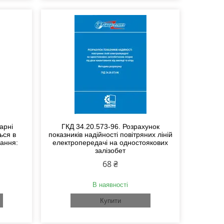
арні
ГКД 34.20.573-96. Розрахунок
ься в
показників надійності повітряних ліній
нання:
електропередачі на одностоякових
залізобет
68 ₴
В наявності
Купити