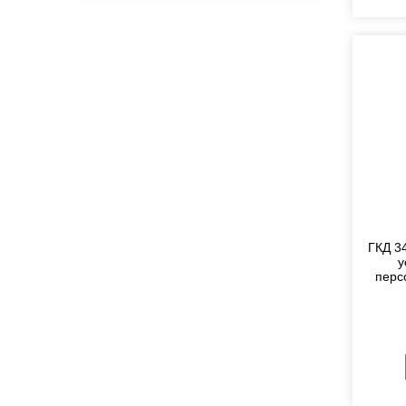
ГКД 3
у
перс