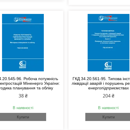
4.20.545-96. Робоча потужнісгь
ГКД 34.20.561-95. Типова інст
лектростацій Міненерго України:
ліквідації аварій і порушень р
одика планування та обліку
енергопідприємствах
38 ₴
204 ₴
В наявності
В наявності
Купити
Купити