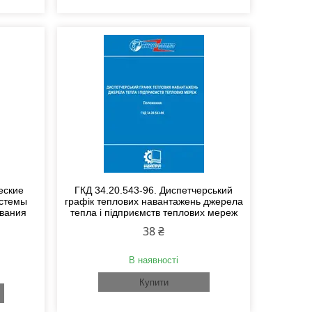
еские
ГКД 34.20.543-96. Диспетчерський
истемы
графік теплових навантажень джерела
ивания
тепла і підприємств теплових мереж
38 ₴
В наявності
Купити