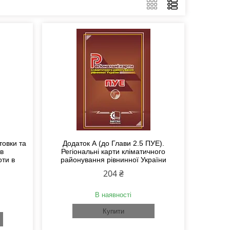
товки та
Додаток А (до Глави 2.5 ПУЕ).
ів
Регіональні карти кліматичного
оти в
районування рівнинної України
204 ₴
В наявності
Купити