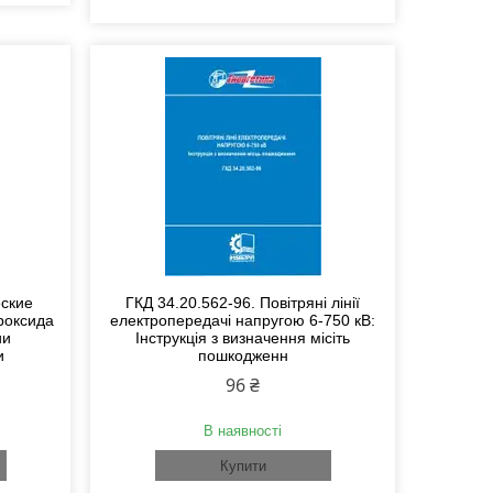
еские
ГКД 34.20.562-96. Повітряні лінії
роксида
електропередачі напругою 6-750 кВ:
ии
Інструкція з визначення місіть
и
пошкодженн
96 ₴
В наявності
Купити