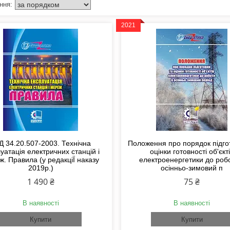
2021
Д 34.20.507-2003. Технічна
Положення про порядок підго
уатація електричних станцій і
оцінки готовності об'єкт
. Правила (у редакціЇ наказу
електроенергетики до роб
2019р.)
осінньо-зимовий п
1 490 ₴
75 ₴
В наявності
В наявності
Купити
Купити