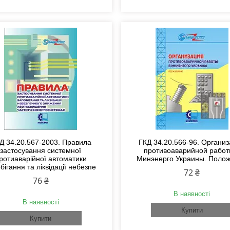
Д 34.20.567-2003. Правила
ГКД 34.20.566-96. Органи
застосування системної
противоаварийной работ
ротиаварійної автоматики
Минэнерго Украины. Поло
бігання та ліквідації небезпе
72 ₴
76 ₴
В наявності
В наявності
Купити
Купити