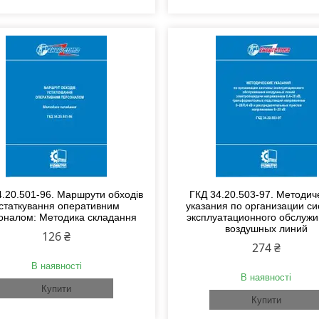
4.20.501-96. Маршрути обходів
ГКД 34.20.503-97. Методич
статкування оперативним
указания по организации с
оналом: Методика складання
эксплуатационного обслуж
воздушных линий
126 ₴
274 ₴
В наявності
В наявності
Купити
Купити