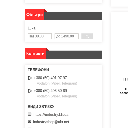
Фільтри
Ціна
Контакти
+380 (50) 401-97-97
ГН
Vodafon (Viber, Telegram)
п
+380 (50) 406-50-69
запо
Vodafon (Viber, Telegram)
https://industry.kh.ua
industryshop@ukr.net