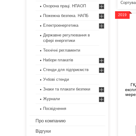
Охорона праці. НПАОП
2019
Пожежна безпека. НАПБ
Електроенергетика
Державне регулювання в
сфері енергетики
Технічні регламенти
Набори плакатів
Стенди для підприємств
Учбові стенди
ГК
Знаки та плакати безпеки
експл
мереж
Журнали
Посвідчення
Про компанию
Відгуки