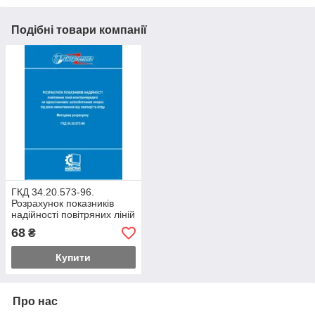
Подібні товари компанії
ГКД 34.20.573-96.
Розрахунок показників
надійності повітряних ліній
електропередачі на
68
₴
одностоякових залізобет
Купити
Про нас