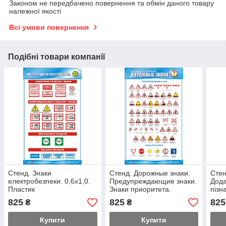
Законом не передбачено повернення та обмін даного товару
належної якості
Всі умови повернення
Подібні товари компанії
Стенд. Знаки
Стенд. Дорожные знаки.
Стен
електробезпеки. 0,6х1,0.
Предупреждающие знаки.
Дода
Пластик
Знаки приоритета.
пізн
0,6х1,0. Пластик
Плас
825
825
825
₴
₴
Купити
Купити