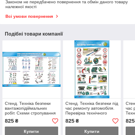
Законом не передбачено повернення та обмін даного товару
належної якості
Всі умови повернення
Подібні товари компанії
Стенд. Техніка безпеки
Стенд. Техніка безпеки під
Стен
вантажопідіймальних
час ремонту автомобіля.
час 
робіт. Схеми стропування
Перевірка технічного
Техн
та складування вантажів.
стану. 0,6х1,0. Пластик
ремо
825
825
825
₴
₴
0,6х1,0. Пластик
Купити
Купити