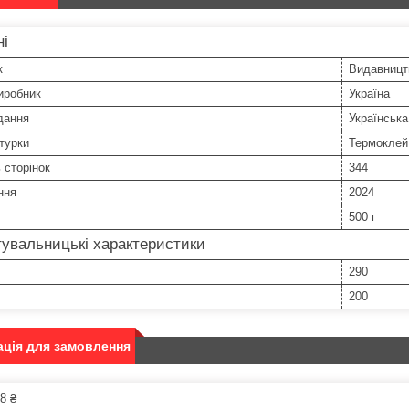
ні
к
Видавницт
иробник
Україна
дання
Українська
турки
Термоклей
ь сторінок
344
ння
2024
500 г
увальницькі характеристики
290
200
ція для замовлення
8 ₴