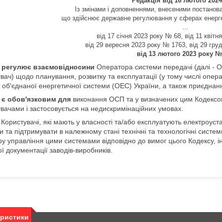
Редакція від 16 лютого 202
Із змінами і доповненнями, внесеними постанова
що здійснює державне регулювання у сферах енерге
...
від 17 січня 2023 року № 68, від 11 квіт
від 29 вересня 2023 року № 1763, від 29 гру
від 13 лютого 2023 року №
 регулює взаємовідносини
Оператора системи передачі (далі - ОС
вач) щодо планування, розвитку та експлуатації (у тому числі опер
і об'єднаної енергетичної системи (ОЕС) України, а також приєднан
 є обов'язковим для
виконання ОСП та у визначених цим Кодексом
вачами і застосовується на недискримінаційних умовах.
Користувачі, які мають у власності та/або експлуатують електроуст
и та підтримувати в належному стані технічні та технологічні систем
ру управління цими системами відповідно до вимог цього Кодексу, 
ої документації заводів-виробників.
еристики