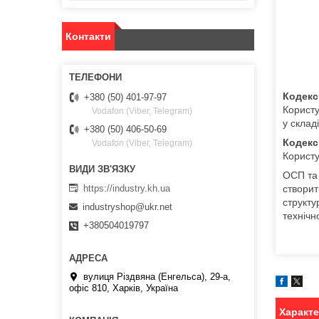
Контакти
Кодекс
+380 (50) 401-97-97
Користу
Vodafon (Viber, Telegram)
у склад
+380 (50) 406-50-69
Кодекс
Vodafon (Viber, Telegram)
Користу
ОСП та 
https://industry.kh.ua
створит
структу
industryshop@ukr.net
технічн
+380504019797
вулиця Різдвяна (Енгельса), 29-а,
офіс 810, Харків, Україна
Характ