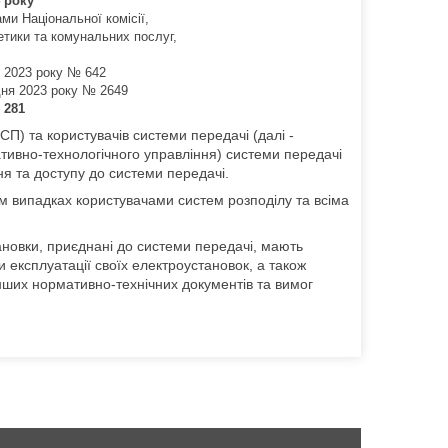
4 року
ми Національної комісії,
тики та комунальних послуг,
ня 2023 року № 642
дня 2023 року № 2649
 281
П) та користувачів системи передачі (далі -
ативно-технологічного управління) системи передачі
ня та доступу до системи передачі.
 випадках користувачами систем розподілу та всіма
ановки, приєднані до системи передачі, мають
и експлуатації своїх електроустановок, а також
інших нормативно-технічних документів та вимог