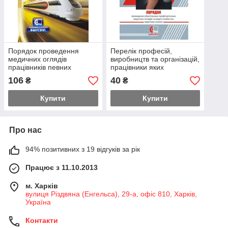
Порядок проведення
Перелік професій,
медичних оглядів
виробництв та організацій,
працівників певних
працівники яких
категорій залізничного
підлягають обов'язковим
106
40
₴
₴
транспорту,
профілактичним
метрополітенів та пі
медичним о
Купити
Купити
Про нас
94% позитивних з 19 відгуків за рік
Працює з 11.10.2013
м. Харків
вулиця Різдвяна (Енгельса), 29-а, офіс 810, Харків,
Україна
Контакти