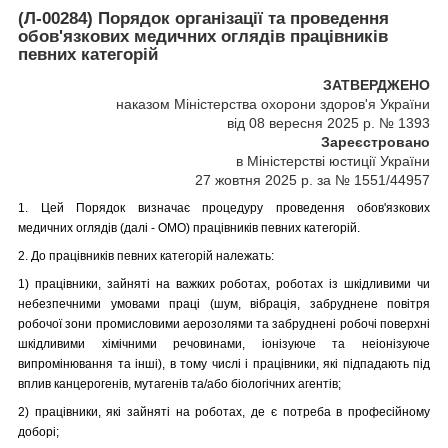
(Л-00284) Порядок організації та проведення
обов'язкових медичних оглядів працівників
певних категорій
ЗАТВЕРДЖЕНО
наказом Міністерства охорони здоров'я України
від 08 вересня 2025 р. № 1393
Зареєстровано
в Міністерстві юстиції України
27 жовтня 2025 р. за № 1551/44957
1. Цей Порядок визначає процедуру проведення обов'язкових
медичних оглядів (далі - ОМО) працівників певних категорій.
2. До працівників певних категорій належать:
1) працівники, зайняті на важких роботах, роботах із шкідливими чи
небезпечними умовами праці (шум, вібрація, забруднене повітря
робочої зони промисловими аерозолями та забруднені робочі поверхні
шкідливими хімічними речовинами, іонізуюче та неіонізуюче
випромінювання та інші), в тому числі і працівники, які підпадають під
вплив канцерогенів, мутагенів та/або біологічних агентів;
2) працівники, які зайняті на роботах, де є потреба в професійному
доборі;