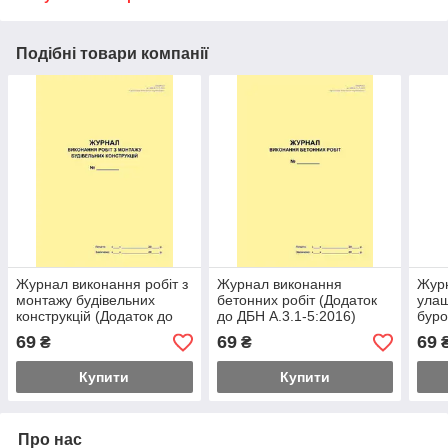
Подібні товари компанії
Журнал виконання робіт з
Журнал виконання
Журн
монтажу будівельних
бетонних робіт (Додаток
ула
конструкцій (Додаток до
до ДБН А.3.1-5:2016)
буро
ДБН А.3.1-5:2016)
(Дод
69
69
69
₴
₴
5:20
Купити
Купити
Про нас