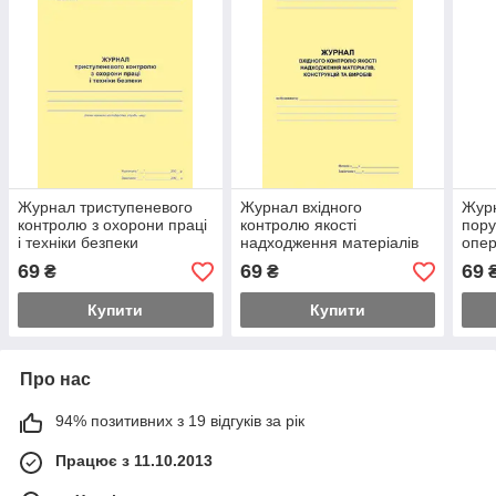
Журнал триступеневого
Журнал вхідного
Журн
контролю з охорони праці
контролю якості
пору
і техніки безпеки
надходження матеріалів
опер
конструкцій та виробів
69
69
69
₴
₴
Купити
Купити
Про нас
94% позитивних з 19 відгуків за рік
Працює з 11.10.2013