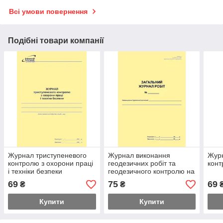
Всі умови повернення
Подібні товари компанії
Журнал триступеневого
Журнал виконання
Журн
контролю з охорони праці
геодезичних робіт та
кон
і техніки безпеки
геодезичного контролю на
будівельному майданчику
69
75
69
₴
₴
Купити
Купити