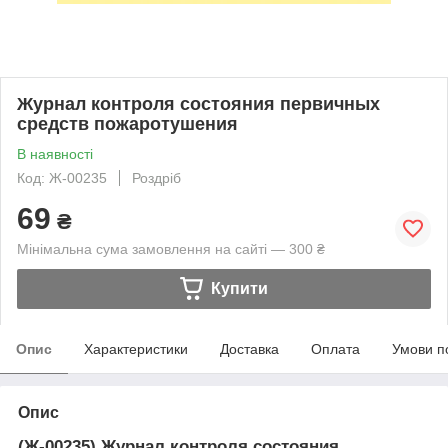
Журнал контроля состояния первичных
средств пожаротушения
В наявності
Код: Ж-00235
Роздріб
69
₴
Мінімальна сума замовлення на сайті — 300 ₴
Купити
Опис
Характеристики
Доставка
Оплата
Умови п
Опис
(Ж-00235) Журнал контроля состояния