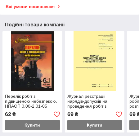
Всі умови повернення
Подібні товари компанії
Перелік робіт з
Журнал реєстрації
Журн
підвищеною небезпекою.
нарядів-допусків на
робі
НПАОП 0.00-2.01-05
проведення робіт з
роз
підвищеною небезпекою
62
69
69
₴
₴
Купити
Купити