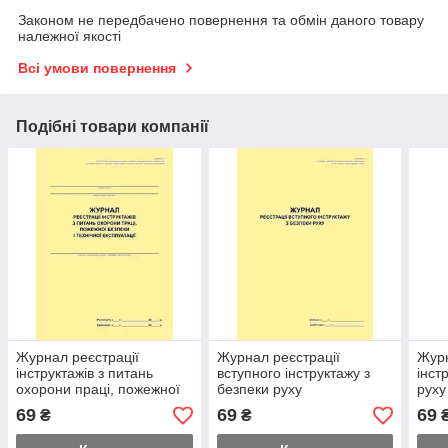
Законом не передбачено повернення та обмін даного товару
належної якості
Всі умови повернення
Подібні товари компанії
Журнал реєстрації
Журнал реєстрації
Журн
інструктажів з питань
вступного інструктажу з
інст
охорони праці, пожежної
безпеки руху
руху
безпеки і технічної
69
69
69
₴
₴
експлуатації