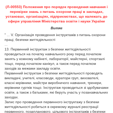
(Л-00553) Положення про порядок проведення навчання і
перевірки знань з питань охорони праці в закладах,
установах, організаціях, підприємствах, що належать до
сфери управління Міністерства освіти і науки України
Витяг
" ... V. Організація проведення інструктажів з питань охорони
праці, безпеки життєдіяльності
...
13. Первинний інструктаж з безпеки життєдіяльності
проводиться на початку навчального року перед початком
занять у кожному кабінеті, лабораторії, майстерні, спортзалі
тощо, перед початком канікул, а також перед початком
заходів за межами закладу освіти.
Первинний інструктаж з безпеки життєдіяльності проводять
викладачі, учителі, класоводи, куратори груп, вихователі,
класні керівники, майстри виробничого навчання, тренери,
керівники гуртків тощо. Інструктаж проводиться зі здобувачами
освіти, а також з батьками, які беруть участь у позанавчальних
заходах.
Запис про проведення первинного інструктажу з безпеки
життєдіяльності робиться в окремому журналі реєстрації
первинного, позапланового, цільового інструктажів з безпеки