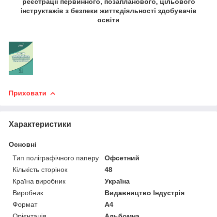
реєстрації первинного, позапланового, цільового
інструктажів з безпеки життєдіяльності здобувачів
освіти
Приховати
Характеристики
Основні
Тип поліграфічного паперу
Офсетний
Кількість сторінок
48
Країна виробник
Україна
Виробник
Видавництво Індустрія
Формат
A4
Орієнтація
Альбомна