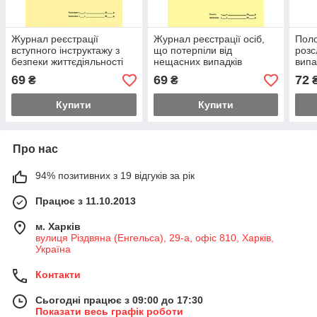
Журнал реєстрації
Журнал реєстрації осіб,
Поло
вступного інструктажу з
що потерпіли від
розс
безпеки життєдіяльності
нещасних випадків
випа
для здобувачів освіти
(гострих професійних
здоб
69
69
72
₴
₴
захворювань (отруєнь) на
час 
вироб
Купити
Купити
Про нас
94% позитивних з 19 відгуків за рік
Працює з 11.10.2013
м. Харків
вулиця Різдвяна (Енгельса), 29-а, офіс 810, Харків,
Україна
Контакти
Сьогодні працює з 09:00 до 17:30
Показати весь графік роботи