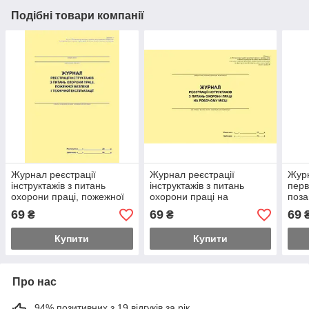
Подібні товари компанії
Журнал реєстрації
Журнал реєстрації
Журн
інструктажів з питань
інструктажів з питань
перв
охорони праці, пожежної
охорони праці на
поза
безпеки і технічної
робочому місці (для
інст
69
69
69
₴
₴
експлуатації
закладів Міносвіти)
житт
осві
Купити
Купити
Про нас
94% позитивних з 19 відгуків за рік