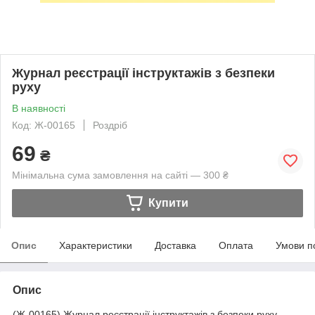
Журнал реєстрації інструктажів з безпеки
руху
В наявності
Код: Ж-00165
Роздріб
69
₴
Мінімальна сума замовлення на сайті — 300 ₴
Купити
Опис
Характеристики
Доставка
Оплата
Умови п
Опис
(Ж-00165) Журнал реєстрації інструктажів з безпеки руху