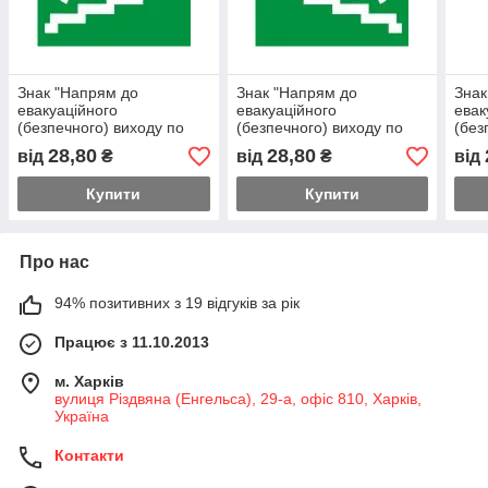
Знак "Напрям до
Знак "Напрям до
Знак
евакуаційного
евакуаційного
евак
(безпечного) виходу по
(безпечного) виходу по
(без
сходах вгору"
сходах вгору"
пря
28,80
28,80
від
₴
від
₴
від
(правосторонній)
(лівосторонній)
Купити
Купити
Про нас
94% позитивних з 19 відгуків за рік
Працює з 11.10.2013
м. Харків
вулиця Різдвяна (Енгельса), 29-а, офіс 810, Харків,
Україна
Контакти