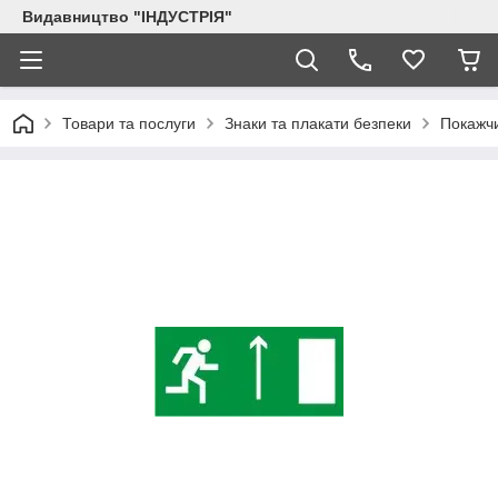
Видавництво "ІНДУСТРІЯ"
Товари та послуги
Знаки та плакати безпеки
Покажчи