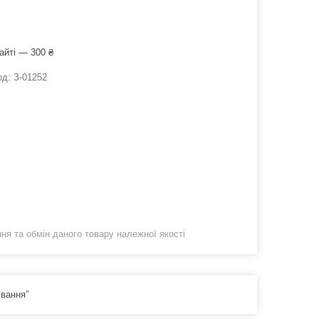
айті — 300 ₴
од:
З-01252
я та обмін даного товару належної якості
ування”