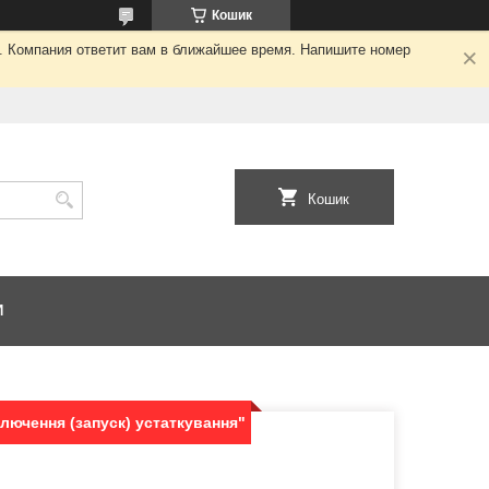
Кошик
я. Компания ответит вам в ближайшее время. Напишите номер
Кошик
И
лючення (запуск) устаткування"