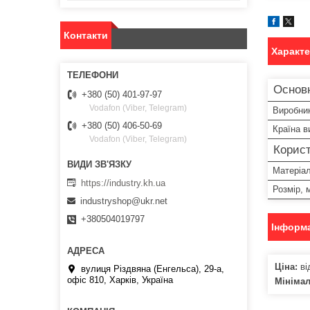
Контакти
Характ
Основ
+380 (50) 401-97-97
Vodafon (Viber, Telegram)
Виробни
+380 (50) 406-50-69
Країна в
Vodafon (Viber, Telegram)
Корист
Матеріа
https://industry.kh.ua
Розмір, 
industryshop@ukr.net
+380504019797
Інформа
Ціна:
ві
вулиця Різдвяна (Енгельса), 29-а,
офіс 810, Харків, Україна
Мініма