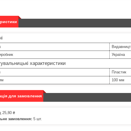
еристики
ні
к
Видавницт
иробник
Україна
увальницькі характеристики
л
Пластик
мм
100 мм
ція для замовлення
д 25,80 ₴
льне замовлення:
5 шт.