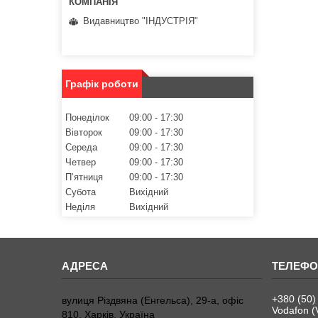
Видавництво "ІНДУСТРІЯ"
Графік роботи
Понеділок
09:00
17:30
Вівторок
09:00
17:30
Середа
09:00
17:30
Четвер
09:00
17:30
Пʼятниця
09:00
17:30
Субота
Вихідний
Неділя
Вихідний
+380 (50)
вулиця Різдвяна (Енгельса), 29-а, офіс
Vodafon (
810, Харків, Україна