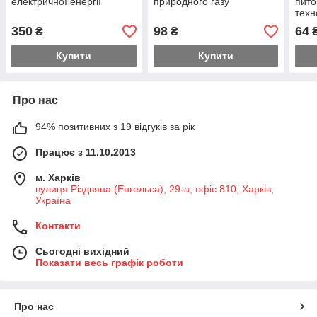
електричної енергії"
природного газу
пито
техн
витр
350
98
64
₴
₴
під 
тран
Купити
Купити
Про нас
94% позитивних з 19 відгуків за рік
Працює з 11.10.2013
м. Харків
вулиця Різдвяна (Енгельса), 29-а, офіс 810, Харків,
Україна
Контакти
Сьогодні вихідний
Показати весь графік роботи
Про нас