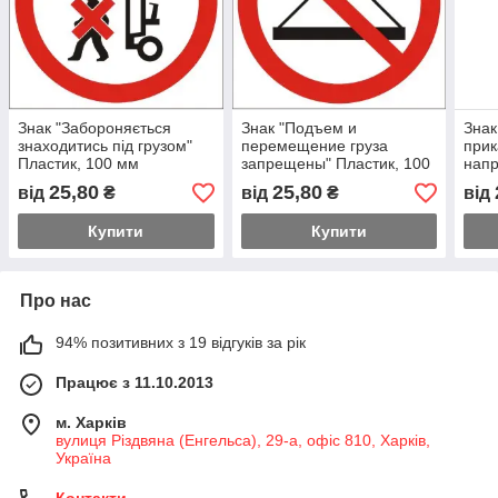
Знак "Забороняється
Знак "Подъем и
Знак
знаходитись під грузом"
перемещение груза
прик
Пластик, 100 мм
запрещены" Пластик, 100
напр
мм
100
25,80
25,80
від
₴
від
₴
від
Купити
Купити
Про нас
94% позитивних з 19 відгуків за рік
Працює з 11.10.2013
м. Харків
вулиця Різдвяна (Енгельса), 29-а, офіс 810, Харків,
Україна