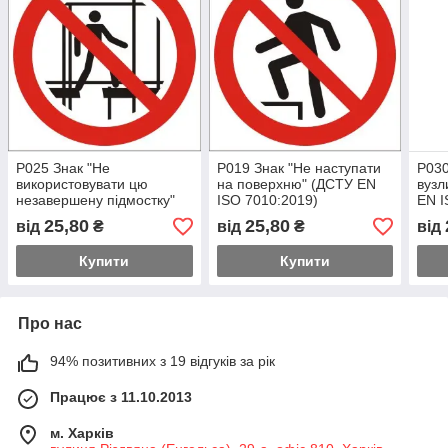
P025 Знак "Не
P019 Знак "Не наступати
P030
використовувати цю
на поверхню" (ДСТУ EN
вузл
незавершену підмостку"
ISO 7010:2019)
EN I
(ДСТУ EN ISO 7010:2019)
25,80
25,80
від
₴
від
₴
від
Купити
Купити
Про нас
94% позитивних з 19 відгуків за рік
Працює з 11.10.2013
м. Харків