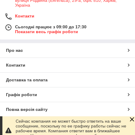
вулиця Різдвяна (Енгельса), 29-а, офіс 810, Харків,
Україна
Контакти
Сьогодні працює з 09:00 до 17:30
Показати весь графік роботи
Про нас
Контакти
Доставка та оплата
Графік роботи
Повна версія сайту
Сейчас компания не может быстро ответить на ваше
Сайт створено на маркетплейсі
Prom.ua
сообщение, поскольку по ее графику работы сейчас не
рабочее время. Компания ответит вам в ближайшее