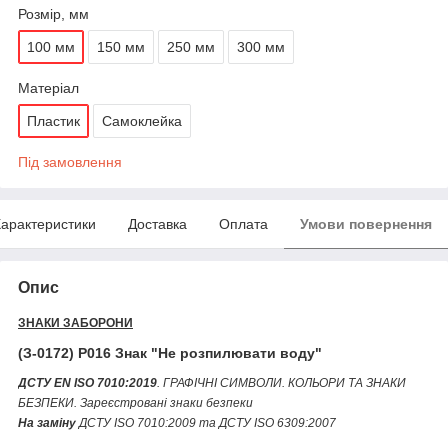
Розмір, мм
100 мм
150 мм
250 мм
300 мм
Матеріал
Пластик
Самоклейка
Під замовлення
арактеристики
Доставка
Оплата
Умови повернення
Опис
ЗНАКИ ЗАБОРОНИ
(З-0172) P016 Знак "Не розпилювати воду"
ДСТУ EN ISO 7010:2019
. ГРАФІЧНІ СИМВОЛИ. КОЛЬОРИ ТА ЗНАКИ
БЕЗПЕКИ. Зареєстровані знаки безпеки
На заміну
ДСТУ ІSО 7010:2009 та ДСТУ ІSО 6309:2007