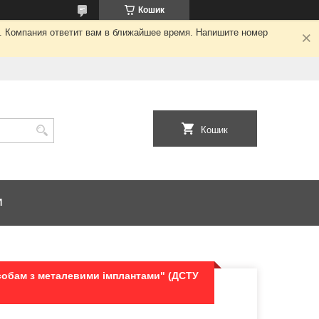
Кошик
я. Компания ответит вам в ближайшее время. Напишите номер
Кошик
И
собам з металевими імплантами" (ДСТУ