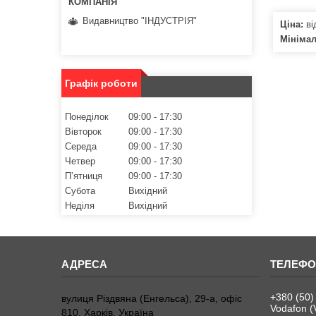
Видавництво "ІНДУСТРІЯ"
Ціна:
ві
Мініма
Графік роботи
Понеділок
09:00
17:30
Вівторок
09:00
17:30
Середа
09:00
17:30
Четвер
09:00
17:30
Пʼятниця
09:00
17:30
Субота
Вихідний
Неділя
Вихідний
+380 (50)
вулиця Різдвяна (Енгельса), 29-а, офіс
Vodafon (
810, Харків, Україна