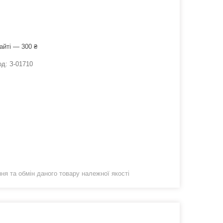
айті — 300 ₴
од:
З-01710
я та обмін даного товару належної якості