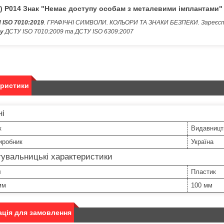
1) P014 Знак "Немає доступу особам з металевими імплантами"
 ISO 7010:2019
. ГРАФІЧНІ СИМВОЛИ. КОЛЬОРИ ТА ЗНАКИ БЕЗПЕКИ. Зареєст
ну
ДСТУ ІSО 7010:2009 та ДСТУ ІSО 6309:2007
еристики
ні
к
Видавницт
иробник
Україна
увальницькі характеристики
л
Пластик
мм
100 мм
ція для замовлення