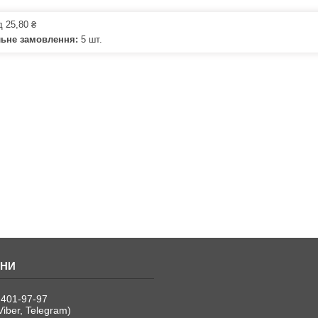
д 25,80 ₴
льне замовлення:
5 шт.
 401-97-97
Viber, Telegram)