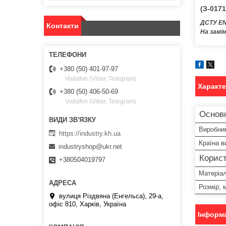
(З-017
ДСТУ EN
Контакти
На замі
+380 (50) 401-97-97
Vodafon (Viber, Telegram)
Характ
+380 (50) 406-50-69
Vodafon (Viber, Telegram)
Основ
Виробни
https://industry.kh.ua
Країна в
industryshop@ukr.net
Корист
+380504019797
Матеріа
Розмір, 
вулиця Різдвяна (Енгельса), 29-а,
офіс 810, Харків, Україна
Інформа