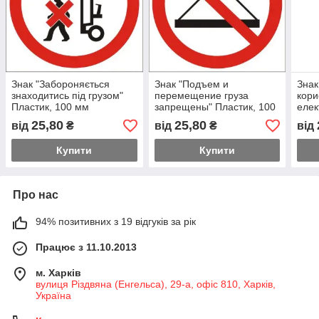
Знак "Забороняється
Знак "Подъем и
Знак
знаходитись під грузом"
перемещение груза
кори
Пластик, 100 мм
запрещены" Пластик, 100
елек
мм
прил
25,80
25,80
від
₴
від
₴
від
Плас
Купити
Купити
Про нас
94% позитивних з 19 відгуків за рік
Працює з 11.10.2013
м. Харків
вулиця Різдвяна (Енгельса), 29-а, офіс 810, Харків,
Україна