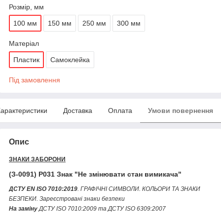
Розмір, мм
100 мм
150 мм
250 мм
300 мм
Матеріал
Пластик
Самоклейка
Під замовлення
арактеристики
Доставка
Оплата
Умови повернення
Опис
ЗНАКИ ЗАБОРОНИ
(З-0091) P031 Знак "Не змінювати стан вимикача"
ДСТУ EN ISO 7010:2019
. ГРАФІЧНІ СИМВОЛИ. КОЛЬОРИ ТА ЗНАКИ
БЕЗПЕКИ. Зареєстровані знаки безпеки
На заміну
ДСТУ ІSО 7010:2009 та ДСТУ ІSО 6309:2007