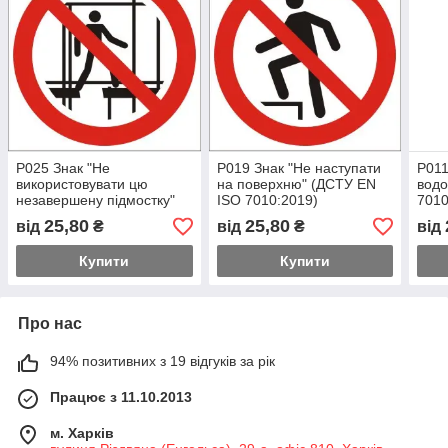
P025 Знак "Не
P019 Знак "Не наступати
P011
використовувати цю
на поверхню" (ДСТУ EN
водо
незавершену підмостку"
ISO 7010:2019)
7010
(ДСТУ EN ISO 7010:2019)
25,80
25,80
від
₴
від
₴
від
Купити
Купити
Про нас
94% позитивних з 19 відгуків за рік
Працює з 11.10.2013
м. Харків