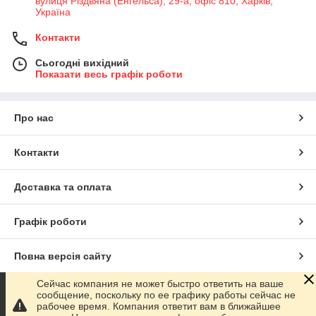
вулиця Різдвяна (Енгельса), 29-а, офіс 810, Харків,
Україна
Контакти
Сьогодні вихідний
Показати весь графік роботи
Про нас
Контакти
Доставка та оплата
Графік роботи
Повна версія сайту
Сейчас компания не может быстро ответить на ваше
Сайт створено на маркетплейсі
Prom.ua
сообщение, поскольку по ее графику работы сейчас не
рабочее время. Компания ответит вам в ближайшее