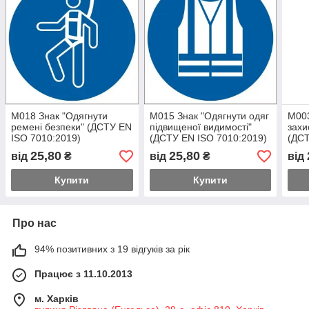
M018 Знак "Одягнути
M015 Знак "Одягнути одяг
M003
ремені безпеки" (ДСТУ EN
підвищеної видимості"
захи
ISO 7010:2019)
(ДСТУ EN ISO 7010:2019)
(ДСТ
25,80
25,80
від
₴
від
₴
від
Купити
Купити
Про нас
94% позитивних з 19 відгуків за рік
Працює з 11.10.2013
м. Харків