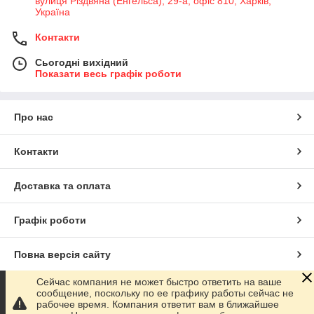
вулиця Різдвяна (Енгельса), 29-а, офіс 810, Харків,
Україна
Контакти
Сьогодні вихідний
Показати весь графік роботи
Про нас
Контакти
Доставка та оплата
Графік роботи
Повна версія сайту
Сейчас компания не может быстро ответить на ваше
Сайт створено на маркетплейсі
Prom.ua
сообщение, поскольку по ее графику работы сейчас не
рабочее время. Компания ответит вам в ближайшее