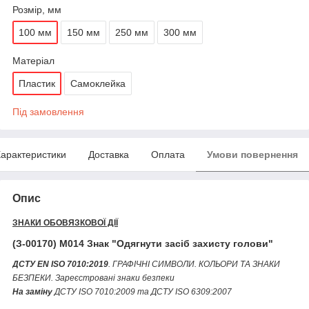
Розмір, мм
100 мм
150 мм
250 мм
300 мм
Матеріал
Пластик
Самоклейка
Під замовлення
арактеристики
Доставка
Оплата
Умови повернення
Опис
ЗНАКИ ОБОВЯЗКОВОЇ ДІЇ
(З-00170) M014 Знак "Одягнути засіб захисту голови"
ДСТУ EN ISO 7010:2019
. ГРАФІЧНІ СИМВОЛИ. КОЛЬОРИ ТА ЗНАКИ
БЕЗПЕКИ. Зареєстровані знаки безпеки
На заміну
ДСТУ ІSО 7010:2009 та ДСТУ ІSО 6309:2007