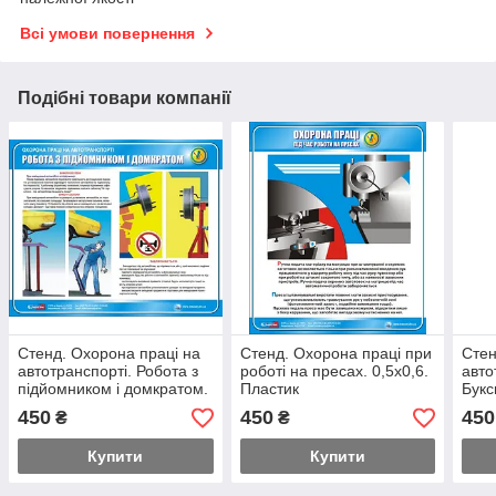
Всі умови повернення
Подібні товари компанії
Стенд. Охорона праці на
Стенд. Охорона праці при
Стен
автотранспорті. Робота з
роботі на пресах. 0,5х0,6.
авто
підйомником і домкратом.
Пластик
Букс
0,6х0,5. Пластик
0,6х
450
450
450
₴
₴
Купити
Купити