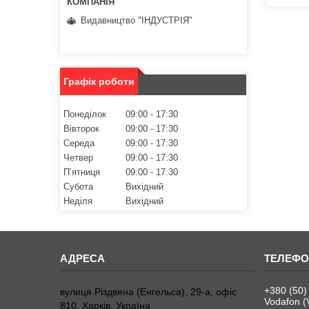
Видавництво "ІНДУСТРІЯ"
Графік роботи
Понеділок
09:00
17:30
Вівторок
09:00
17:30
Середа
09:00
17:30
Четвер
09:00
17:30
Пʼятниця
09:00
17:30
Субота
Вихідний
Неділя
Вихідний
+380 (50)
вулиця Різдвяна (Енгельса), 29-а, офіс
Vodafon (
810, Харків, Україна