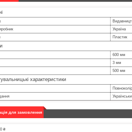
ні
к
Видавницт
иробник
Україна
л
Пластик
ри
600 мм
3 мм
500 мм
увальницькі характеристики
Повноколі
дання
Українськи
ція для замовлення
0 ₴