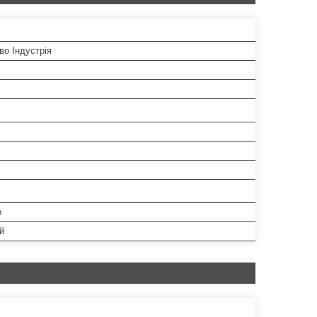
во Індустрія
р
й