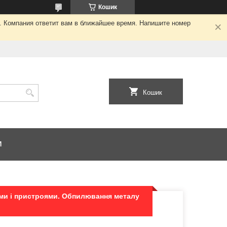
Кошик
я. Компания ответит вам в ближайшее время. Напишите номер
Кошик
И
ами і пристроями. Обпилювання металу