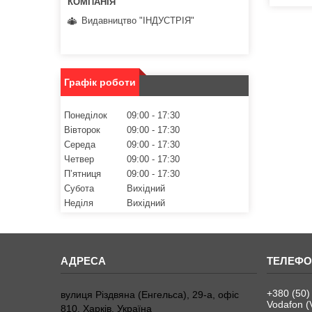
Видавництво "ІНДУСТРІЯ"
Графік роботи
Понеділок
09:00
17:30
Вівторок
09:00
17:30
Середа
09:00
17:30
Четвер
09:00
17:30
Пʼятниця
09:00
17:30
Субота
Вихідний
Неділя
Вихідний
+380 (50)
вулиця Різдвяна (Енгельса), 29-а, офіс
Vodafon (
810, Харків, Україна