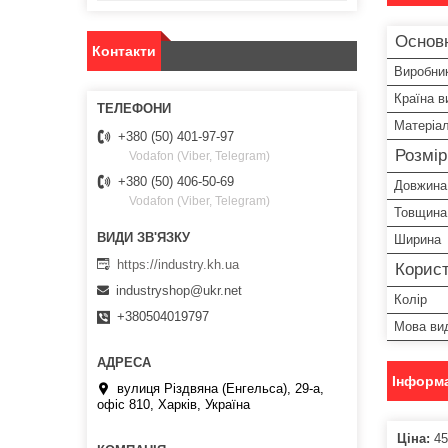
Основ
Контакти
Виробни
Країна в
Матеріа
+380 (50) 401-97-97
Розмі
Vodafon (Viber, Telegram)
+380 (50) 406-50-69
Довжина
Vodafon (Viber, Telegram)
Товщина
Ширина
https://industry.kh.ua
Корист
industryshop@ukr.net
Колір
+380504019797
Мова ви
Інформа
вулиця Різдвяна (Енгельса), 29-а,
офіс 810, Харків, Україна
Ціна:
45