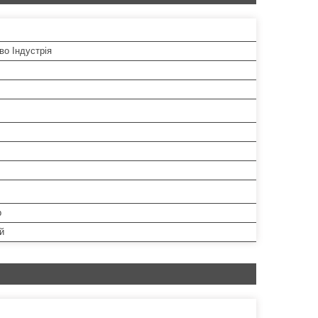
во Індустрія
р
й