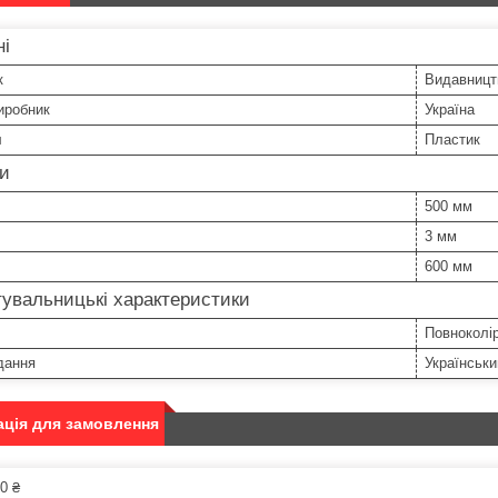
ні
к
Видавницт
иробник
Україна
л
Пластик
ри
500 мм
3 мм
600 мм
увальницькі характеристики
Повноколі
дання
Українськи
ція для замовлення
0 ₴