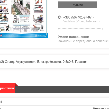
Купити
+380 (50) 401-97-97
Vodafon (Viber, Telegram)
Законом не передбачено поверненн
0/2) Стенд. Акумулятори. Електробезпека. 0,5х0,6. Пластик
еристики
ні
к
Видавницт