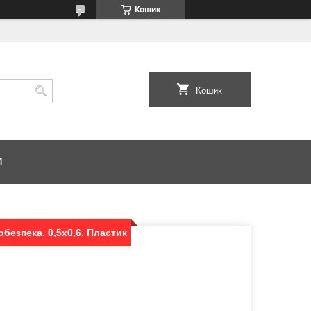
Кошик
Кошик
И
безпека. 0,5х0,6. Пластик