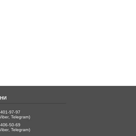
 401-97-97
Viber, Telegram)
 406-50-69
Viber, Telegram)