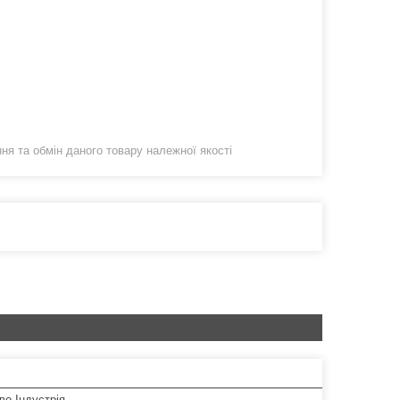
я та обмін даного товару належної якості
во Індустрія