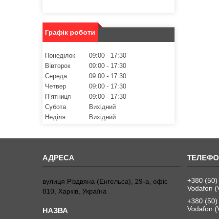
Графік роботи
Понеділок
09:00
17:30
Вівторок
09:00
17:30
Середа
09:00
17:30
Четвер
09:00
17:30
Пʼятниця
09:00
17:30
Субота
Вихідний
Неділя
Вихідний
+380 (50)
вулиця Різдвяна (Енгельса), 29-а, офіс
Vodafon (
810, Харків, Україна
+380 (50)
Vodafon (