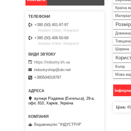
Країна в
Матеріа
Розмі
+380 (50) 401-97-97
Vodafon (Viber, Telegram)
Довжина
+380 (50) 406-50-69
Товщина
Vodafon (Viber, Telegram)
Ширина
Корист
https://industry.kh.ua
Колір
industryshop@ukr.net
Мова ви
+380504019797
Інформа
вулиця Різдвяна (Енгельса), 29-а,
офіс 810, Харків, Україна
Ціна:
45
Видавництво "ІНДУСТРІЯ"