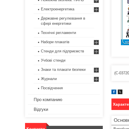
Електроенергетика
Державне регулювання в
сфері енергетики
Технічні регламенти
Набори плакатів
Стенди для підприємств
Учбові стенди
Знаки та плакати безпеки
(С-0372
Журнали
Посвідчення
Про компанию
Характ
Відгуки
Основ
Контакти
Виробни