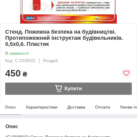
Стенд. Пожежна безпека на будівництві.
Протипожежний інструктаж будівельників.
0,5х0,6. Пластик
В наявності
Код: С-03300/2
Роздріб
450
₴
Купити
Опис
Характеристики
Доставка
Оплата
Умови п
Опис
(С-03300/2) Стенд. Пожежна безпека на будівництві.