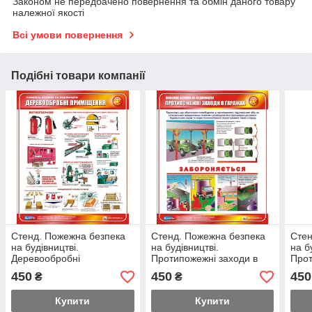
Законом не передбачено повернення та обмін даного товару
належної якості
Всі умови повернення
Подібні товари компанії
Стенд. Пожежна безпека
Стенд. Пожежна безпека
Стен
на будівництві.
на будівництві.
на б
Деревообробні
Протипожежні заходи в
Про
приміщення. 0,5х0,6.
гаражах. 0,5х0,6. Пластик
0,5х
450
450
450
₴
₴
Пластик
Купити
Купити