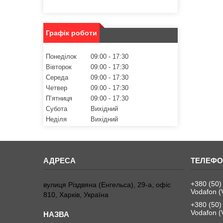
Графік роботи
Понеділок
09:00
17:30
Вівторок
09:00
17:30
Середа
09:00
17:30
Четвер
09:00
17:30
Пʼятниця
09:00
17:30
Субота
Вихідний
Неділя
Вихідний
+380 (50)
вулиця Різдвяна (Енгельса), 29-а, офіс
Vodafon (
810, Харків, Україна
+380 (50)
Vodafon (