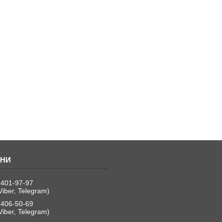
 401-97-97
Viber, Telegram)
 406-50-69
Viber, Telegram)