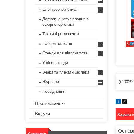
Електроенергетика
Державне регулювання в
сфері енергетики
Технічні регламенти
Набори плакатів
Стенди для підприємств
Учбові стенди
Знаки та плакати безпеки
(С-03290
Журнали
Посвідчення
Про компанию
Відгуки
Характ
Основ
Контакти