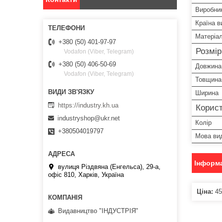
Виробни
Країна в
Матеріа
+380 (50) 401-97-97
Розмі
Vodafon (Viber, Telegram)
+380 (50) 406-50-69
Довжина
Vodafon (Viber, Telegram)
Товщина
Ширина
https://industry.kh.ua
Корист
industryshop@ukr.net
Колір
+380504019797
Мова ви
Інформа
вулиця Різдвяна (Енгельса), 29-а,
офіс 810, Харків, Україна
Ціна:
45
Видавництво "ІНДУСТРІЯ"