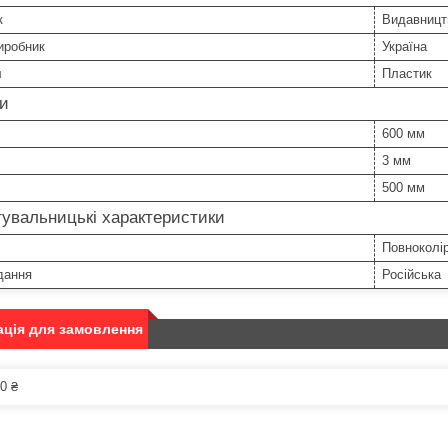
к
Видавницт
иробник
Україна
л
Пластик
ри
600 мм
3 мм
500 мм
увальницькі характеристики
Повноколі
дання
Російська
ція для замовлення
0 ₴