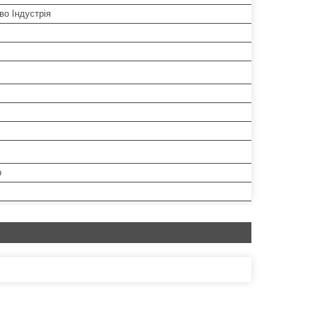
во Індустрія
р