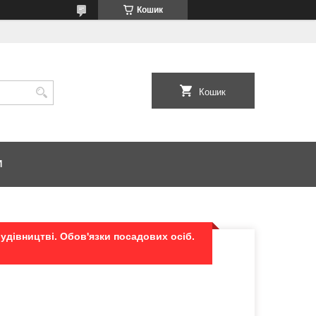
Кошик
Кошик
И
удівництві. Обов'язки посадових осіб.