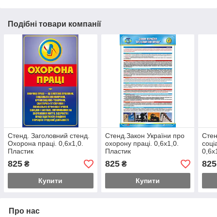
Подібні товари компанії
Стенд. Заголовний стенд.
Стенд.Закон України про
Стен
Охорона праці. 0,6х1,0.
охорону праці. 0,6х1,0.
соці
Пластик
Пластик
0,6х
825
825
825
₴
₴
Купити
Купити
Про нас