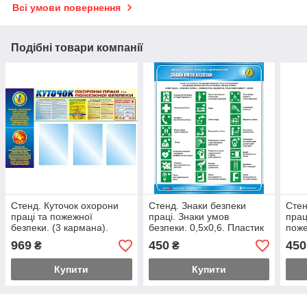
Всі умови повернення
Подібні товари компанії
Стенд. Куточок охорони
Стенд. Знаки безпеки
Стен
праці та пожежної
праці. Знаки умов
прац
безпеки. (3 кармана).
безпеки. 0,5х0,6. Пластик
поже
1,0х0,6. Пластик
0,6х
969
450
450
₴
₴
Купити
Купити