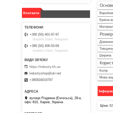
Основ
Контакти
Виробни
Країна в
Матеріа
Розмі
+380 (50) 401-97-97
Vodafon (Viber, Telegram)
Довжина
+380 (50) 406-50-69
Товщина
Vodafon (Viber, Telegram)
Ширина
Корист
https://industry.kh.ua
Колір
industryshop@ukr.net
Мова ви
+380504019797
Інформа
вулиця Різдвяна (Енгельса), 29-а,
офіс 810, Харків, Україна
Ціна:
82