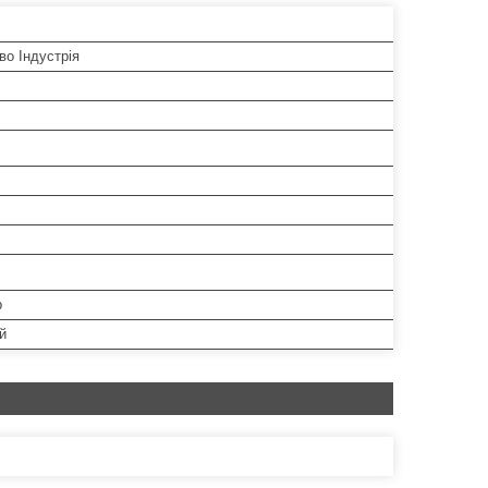
во Індустрія
р
й