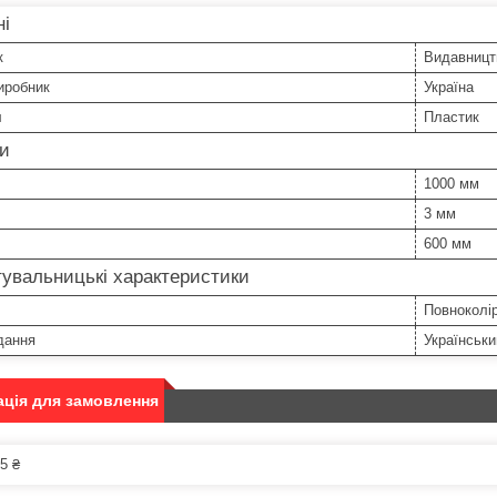
ні
к
Видавницт
иробник
Україна
л
Пластик
ри
1000 мм
3 мм
600 мм
увальницькі характеристики
Повноколі
дання
Українськи
ція для замовлення
5 ₴