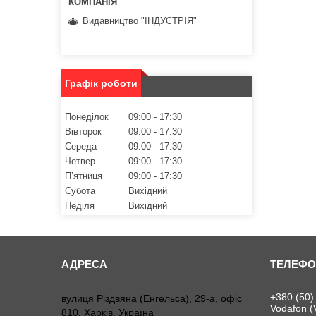
Видавництво "ІНДУСТРІЯ"
Графік роботи
Понеділок
09:00
17:30
Вівторок
09:00
17:30
Середа
09:00
17:30
Четвер
09:00
17:30
Пʼятниця
09:00
17:30
Субота
Вихідний
Неділя
Вихідний
+380 (50)
вулиця Різдвяна (Енгельса), 29-а, офіс
Vodafon (
810, Харків, Україна