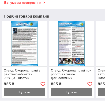
Всі умови повернення
Подібні товари компанії
Стенд. Охорона праці в
Стенд. Охорона праці при
Стен
рентгенокабінетах.
роботі в клініко-
авто
0,6х1,0. Пластик
діагностичних
Плас
лабораторіях. 0,6х1,0.
825
825
825
₴
₴
Пластик
Купити
Купити