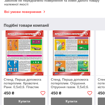
Законом не передбачено повернення та обмін даного товару
належної якості
Всі умови повернення
Подібні товари компанії
Стенд. Перша допомога
Стенд. Перша допомога
Стен
потерпілим. Кровотечі.
потерпілим. Отруєння.
поте
Рани. 0,5х0,6. Пластик
Отруєння газом. 0,5х0,6.
кісто
Пластик
Розт
450
450
450
₴
₴
виви
0,5х
Купити
Купити