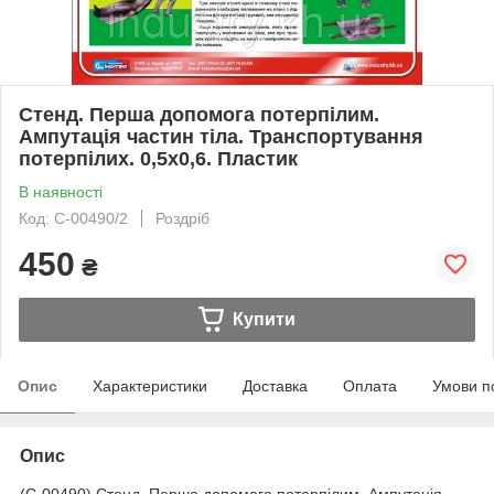
Стенд. Перша допомога потерпілим.
Ампутація частин тіла. Транспортування
потерпілих. 0,5х0,6. Пластик
В наявності
Код: С-00490/2
Роздріб
450
₴
Купити
Опис
Характеристики
Доставка
Оплата
Умови п
Опис
(С-00490) Стенд. Перша допомога потерпілим. Ампутація