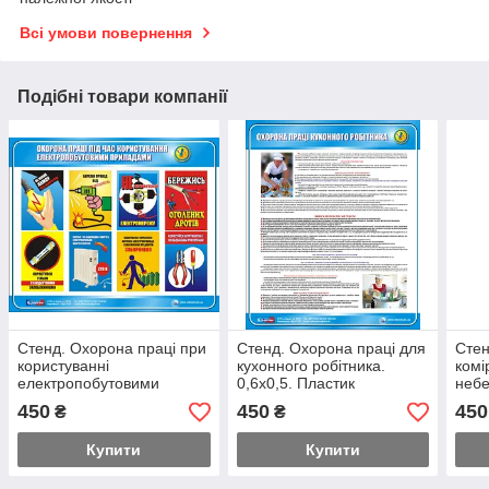
Всі умови повернення
Подібні товари компанії
Стенд. Охорона праці при
Стенд. Охорона праці для
Стен
користуванні
кухонного робітника.
комі
електропобутовими
0,6х0,5. Пластик
небе
приладами. 0,6х0,5.
речо
450
450
450
₴
₴
Пластик
Купити
Купити