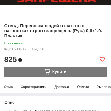
Стенд. Перевозка людей в шахтных
вагонетках строго запрещена. (Рус.) 0,6х1,0.
Пластик
В наявності
Код: С-08495
Роздріб
825
₴
Купити
Опис
Характеристики
Доставка
Оплата
Умови п
Опис
(С-08495) Стенд. Перевозка людей в шахтных вагонетках