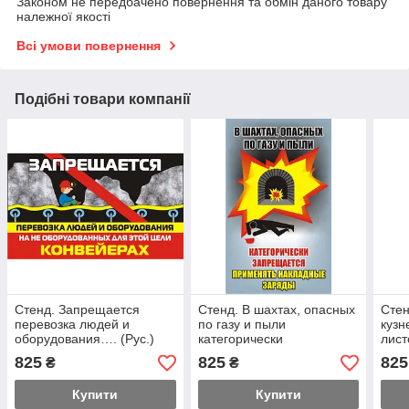
Законом не передбачено повернення та обмін даного товару
належної якості
Всі умови повернення
Подібні товари компанії
Стенд. Запрещается
Стенд. В шахтах, опасных
Стен
перевозка людей и
по газу и пыли
кузн
оборудования…. (Рус.)
категорически
лис
0,6х1,0. Пластик
запрещается …. (Рус.)
прои
825
825
825
₴
₴
0,6х1,0. Пластик
0,6х
Купити
Купити