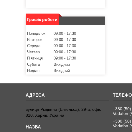
Графік роботи
Понеділок
09:00
17:30
Вівторок
09:00
17:30
Середа
09:00
17:30
Четвер
09:00
17:30
Пʼятниця
09:00
17:30
Субота
Вихідний
Неділя
Вихідний
+380 (50)
вулиця Різдвяна (Енгельса), 29-а, офіс
Vodafon (
810, Харків, Україна
+380 (50)
Vodafon (