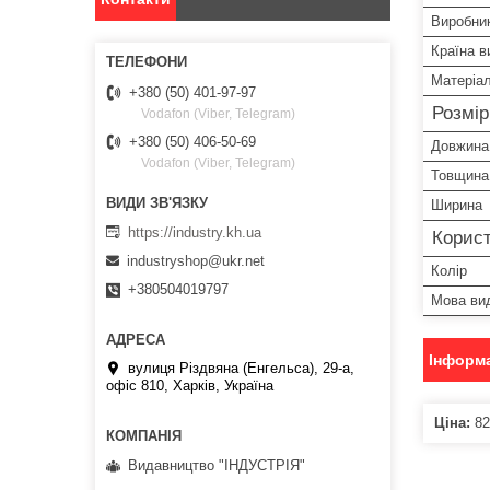
Виробни
Країна в
Матеріа
+380 (50) 401-97-97
Розмі
Vodafon (Viber, Telegram)
+380 (50) 406-50-69
Довжина
Vodafon (Viber, Telegram)
Товщина
Ширина
https://industry.kh.ua
Корист
industryshop@ukr.net
Колір
+380504019797
Мова ви
Інформа
вулиця Різдвяна (Енгельса), 29-а,
офіс 810, Харків, Україна
Ціна:
82
Видавництво "ІНДУСТРІЯ"