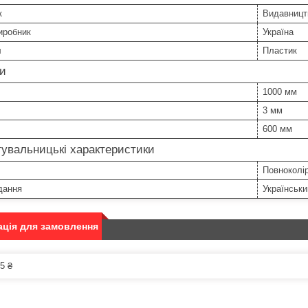
к
Видавницт
иробник
Україна
л
Пластик
ри
1000 мм
3 мм
600 мм
увальницькі характеристики
Повноколі
дання
Українськи
ція для замовлення
5 ₴