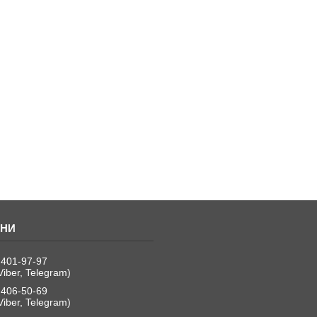
 401-97-97
Viber, Telegram)
 406-50-69
Viber, Telegram)