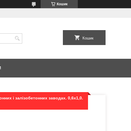
Кошик
Кошик
И
нних і залізобетонних заводах. 0,6х1,0.