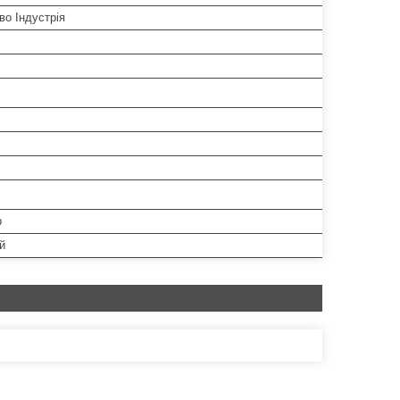
во Індустрія
р
й