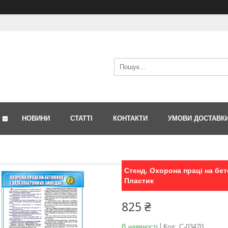
НОВИНИ
СТАТТІ
КОНТАКТИ
УМОВИ ДОСТАВК
Стенд. Охорона праці на бето
Пластик
825 ₴
В наявності
Код:
С-03470