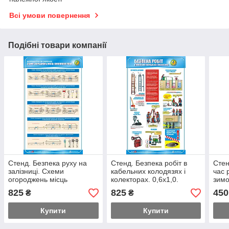
Всі умови повернення
Подібні товари компанії
Стенд. Безпека руху на
Стенд. Безпека робіт в
Стен
залізниці. Схеми
кабельних колодязях і
час 
огороджень місць
колекторах. 0,6х1,0.
зимо
виконання робіт. 1,0х0,6.
Пластик
Плас
825
825
450
₴
₴
Пластик
Купити
Купити