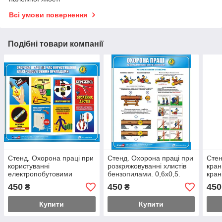
Всі умови повернення
Подібні товари компанії
Стенд. Охорона праці при
Стенд. Охорона праці при
Стен
користуванні
розкряжовуванні хлистів
кран
електропобутовими
бензопилами. 0,6х0,5.
кран
приладами. 0,6х0,5.
Пластик
450
450
450
₴
₴
Пластик
Купити
Купити