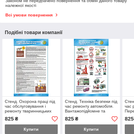
Законом не передбачено повернення та обмін даного товару
належної якості
Всі умови повернення
Подібні товари компанії
Стенд. Охорона праці під
Стенд. Техніка безпеки під
Стен
час обслуговування і
час ремонту автомобіля.
час 
ремонту тваринницьких
Вантажопідйомне та
Пере
ферм. 0,6х1,0. Пластик
підйомно-транспортне
стан
825
825
825
₴
₴
обладнання. 0,6х1,0
Купити
Купити