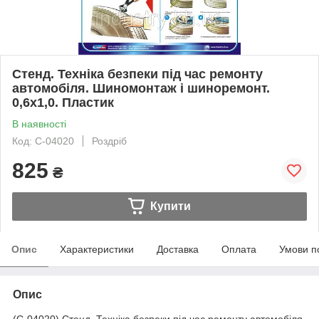
Стенд. Техніка безпеки під час ремонту
автомобіля. Шиномонтаж і шиноремонт.
0,6х1,0. Пластик
В наявності
Код: С-04020
Роздріб
825
₴
Купити
Опис
Характеристики
Доставка
Оплата
Умови п
Опис
(С-04020) Стенд. Техніка безпеки під час ремонту автомобіля.