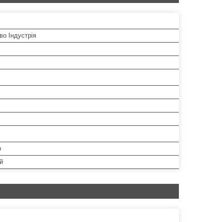
во Індустрія
р
й