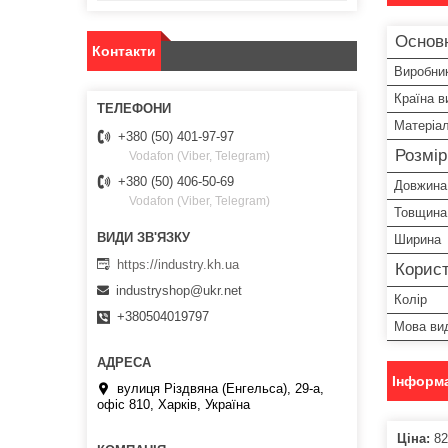
Основ
Контакти
Виробни
Країна в
Матеріа
+380 (50) 401-97-97
Розмі
Vodafon (Viber, Telegram)
+380 (50) 406-50-69
Довжина
Vodafon (Viber, Telegram)
Товщина
Ширина
https://industry.kh.ua
Корист
industryshop@ukr.net
Колір
+380504019797
Мова ви
Інформа
вулиця Різдвяна (Енгельса), 29-а,
офіс 810, Харків, Україна
Ціна:
82