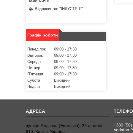
Видавництво "ІНДУСТРІЯ"
Графік роботи
Понеділок
09:00
17:30
Вівторок
09:00
17:30
Середа
09:00
17:30
Четвер
09:00
17:30
Пʼятниця
09:00
17:30
Субота
Вихідний
Неділя
Вихідний
+380 (50)
вулиця Різдвяна (Енгельса), 29-а, офіс
Vodafon (
810, Харків, Україна