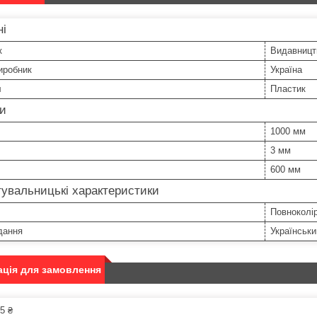
ні
к
Видавницт
иробник
Україна
л
Пластик
ри
1000 мм
3 мм
600 мм
увальницькі характеристики
Повноколі
дання
Українськи
ція для замовлення
5 ₴